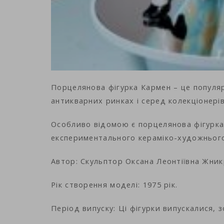
Порцелянова фігурка Кармен – це популяр
антикварних ринках і серед колекціонері
Особливо відомою є порцелянова фігурка 
експериментального кераміко-художнього 
Автор: Скульптор Оксана Леонтіївна Жник
Рік створення моделі: 1975 рік.
Період випуску: Ці фігурки випускалися, зо