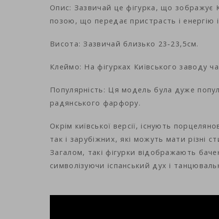
Опис: Зазвичай це фігурка, що зображує К
позою, що передає пристрасть і енергію 
Висота: Зазвичай близько 23-23,5см.
Клеймо: На фігурках Київського заводу ча
Популярність: Ця модель була дуже попул
радянського фарфору.
Окрім київської версії, існують порцеляно
так і зарубіжних, які можуть мати різні с
Загалом, такі фігурки відображають бачен
символізуючи іспанський дух і танцюваль