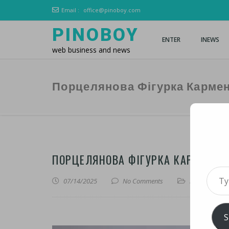
Email :
office@pinoboy.com
PINOBOY
ENTER
INEWS
web business and news
Порцелянова Фігурка Карме
ПОРЦЕЛЯНОВА ФІГУРКА КАРМЕН
Type 
07/14/2025
No Comments
iLines
,
iNews
S