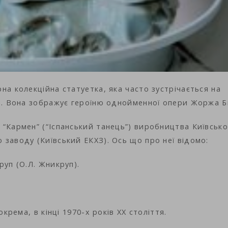
на колекційна статуетка, яка часто зустрічається на
в. Вона зображує героїню однойменної опери Жоржа Бі
“Кармен” (“Іспанський танець”) виробництва Київсько
заводу (Київський ЕКХЗ). Ось що про неї відомо:
руп (О.Л. Жникруп).
крема, в кінці 1970-х років XX століття.