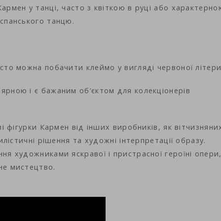
армен у танці, часто з квіткою в руці або характерно
іспанського танцю.
сто можна побачити клеймо у вигляді червоної літери 
ярною і є бажаним об’єктом для колекціонерів
ві фігурки Кармен від інших виробників, як вітчизняни
тилістичні рішення та художні інтерпретації образу.
ня художниками яскравої і пристрасної героїні опери
не мистецтво.