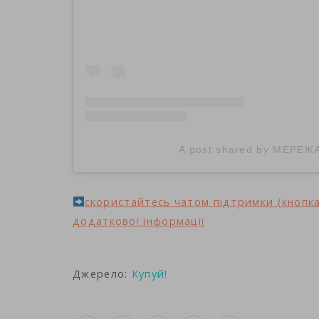
A post shared by МЕРЕЖ
cкористайтесь чатом підтримки (кнопка
додаткової інформації
Джерело:
Купуй!