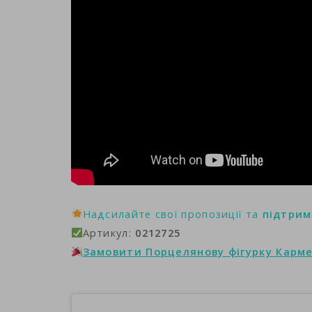
Надсилайте свої пропозиції та
підтрим
Артикул:
0212725
Замовити Порцелянову фігурку Карм